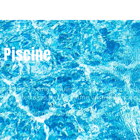
 Piscine
cogne il y a une fabuleuse piscine (16m x 9m).
vec une terrasse pavée et une vaste surface 
ituée non loin du club-house, elle est ouver