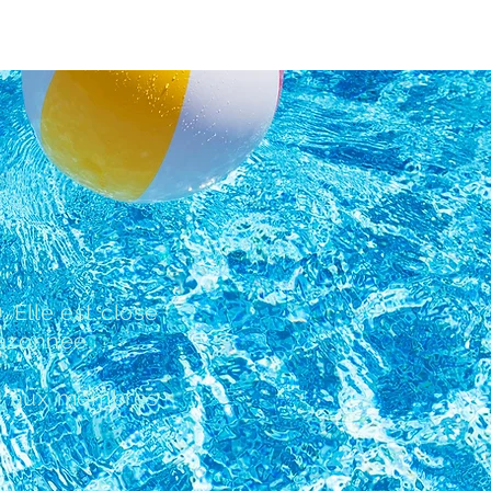
 Elle est close
gazonnée.
te aux membres