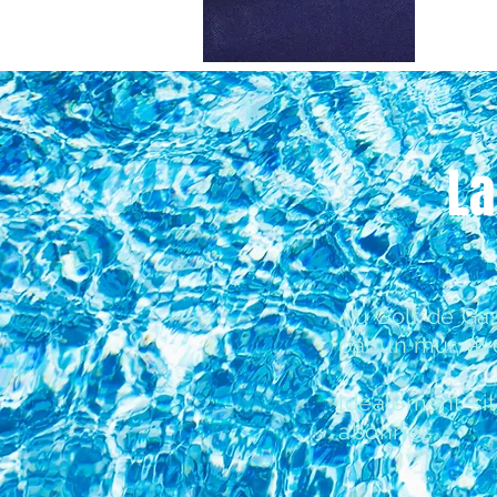
La
Au Golf de Gas
par un mur, a
​Idéalement s
abonnés.