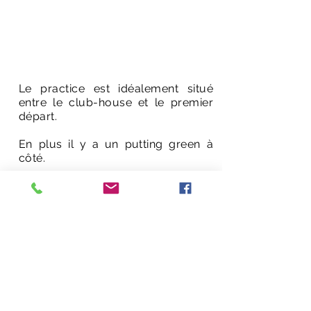
Practice
Le practice est idéalement situé
entre le club-house et le premier
départ.
​En plus il y a un putting green à
côté.
Ecole de Golf
Tarifs des cours avec Camille BATUT