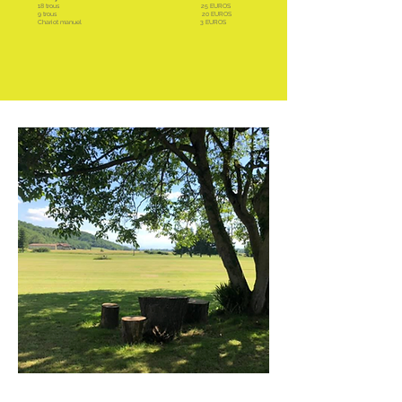
18 trous 25
EUROS
9 trous 20
EUROS
Chariot
manuel
3 EUROS