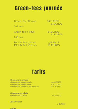
Green-fees journée
Green- fee 18 trous 35 EUROS
25 EUROS
(-18 ans)
Green-fee 9 trous 25 EUROS
20
EUROS
(-18 ans)
Pitch & Putt 9 trous 15 EUROS
Pitch & Putt 18
trous 20 EUROS
Tarifs
Abonnements annuels
Abonnement annuel couple 1090 EUROS
Abonnement annuel adulte 670 EUROS
Abonnement annuel moins de 16 ans 250 EUROS
Abonnements réduits
Abonnement trimestre 270 EUROS
Jeton Practice
2
EUROS
Caddy